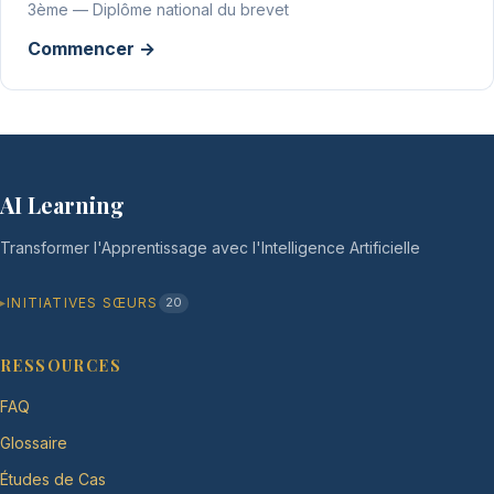
3ème — Diplôme national du brevet
Commencer →
AI Learning
Transformer l'Apprentissage avec l'Intelligence Artificielle
INITIATIVES SŒURS
20
RESSOURCES
FAQ
Glossaire
Études de Cas