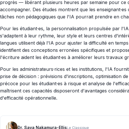
progrès — libérant plusieurs heures par semaine pour ce q
accompagner. Des études montrent que les enseignant·es 
tâches non pédagogiques que l'IA pourrait prendre en cha
Pour les étudiant·es, la personnalisation propulsée par l'IA
s'adaptent à leur rythme, leur style et leurs centres d'inté
langues utilisent déjà l'IA pour ajuster la difficulté en te
identifient des conceptions erronées spécifiques et propose
l'écriture aident les étudiant·es à améliorer leurs travaux gr
Pour les administrateurs·rices et les institutions, l'IA four
prise de décision : prévisions d'inscriptions, optimisation d
précoce pour les étudiant·es à risque et analyse de l'efficac
maîtrisent ces capacités disposeront d'avantages considéra
d'efficacité opérationnelle.
Dr. Saya Nakamura-Ellis
Le Classique