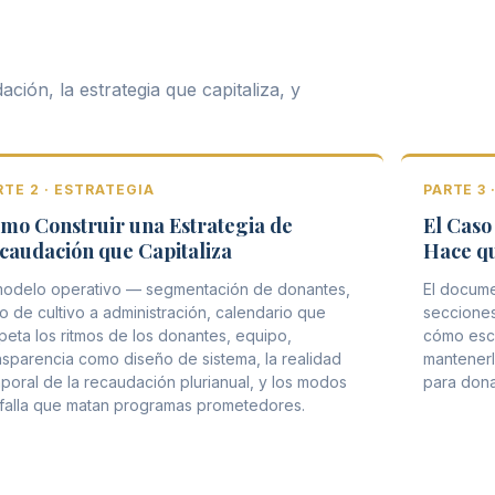
ción, la estrategia que capitaliza, y
RTE 2 · ESTRATEGIA
PARTE 3
mo Construir una Estrategia de
El Caso
caudación que Capitaliza
Hace qu
modelo operativo — segmentación de donantes,
El docume
lo de cultivo a administración, calendario que
secciones
peta los ritmos de los donantes, equipo,
cómo escri
nsparencia como diseño de sistema, la realidad
mantenerlo
poral de la recaudación plurianual, y los modos
para dona
falla que matan programas prometedores.