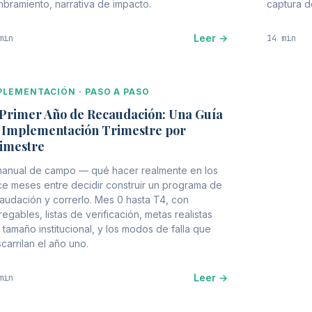
bramiento, narrativa de impacto.
captura de
Leer →
min
14 min
PLEMENTACIÓN · PASO A PASO
 Primer Año de Recaudación: Una Guía
 Implementación Trimestre por
imestre
manual de campo — qué hacer realmente en los
e meses entre decidir construir un programa de
audación y correrlo. Mes 0 hasta T4, con
regables, listas de verificación, metas realistas
 tamaño institucional, y los modos de falla que
carrilan el año uno.
Leer →
min