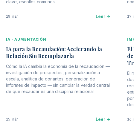
clave, escollos comunes.
nom
Leer →
18 min
17 
IA · AUMENTACIÓN
IM
IA para la Recaudación: Acelerando la
El
Relación Sin Reemplazarla
de
Tr
Cómo la IA cambia la economía de la recaudación —
investigación de prospectos, personalización a
El 
escala, analítica de donantes, generación de
doc
informes de impacto — sin cambiar la verdad central
rec
de que recaudar es una disciplina relacional.
ent
por
des
Leer →
15 min
16 