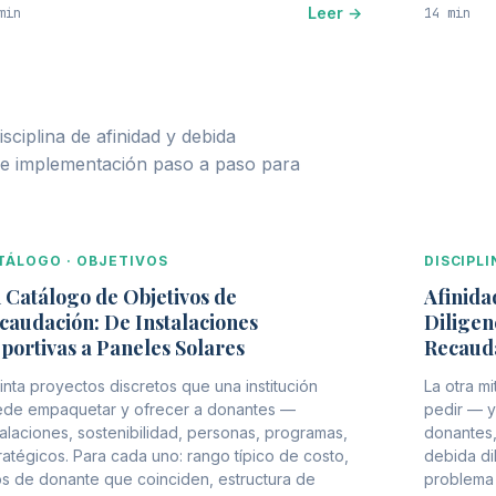
Leer →
min
14 min
sciplina de afinidad y debida
de implementación paso a paso para
TÁLOGO · OBJETIVOS
DISCIPL
 Catálogo de Objetivos de
Afinida
caudación: De Instalaciones
Diligen
portivas a Paneles Solares
Recaud
inta proyectos discretos que una institución
La otra m
de empaquetar y ofrecer a donantes —
pedir — y
talaciones, sostenibilidad, personas, programas,
donantes,
ratégicos. Para cada uno: rango típico de costo,
debida di
os de donante que coinciden, estructura de
problema 