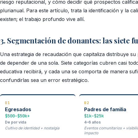
riesgo reputacional, y cómo decidir qué prospectos califi
plurianual. Para este artículo, trata la identificación y la
existen; el trabajo profundo vive allí.
3. Segmentación de donantes: las siete f
Una estrategia de recaudación que capitaliza distribuye su 
de depender de una sola. Siete categorías cubren casi todo
educativa recibirá, y cada una se comporta de manera suf
confundirlas sea un error estratégico.
01
02
Egresados
Padres de familia
$500–$50k+
$1k–$25k
De por vida
4–6 años
Cultivo de identidad + nostalgia
Eventos comunitarios + visibili
impacto