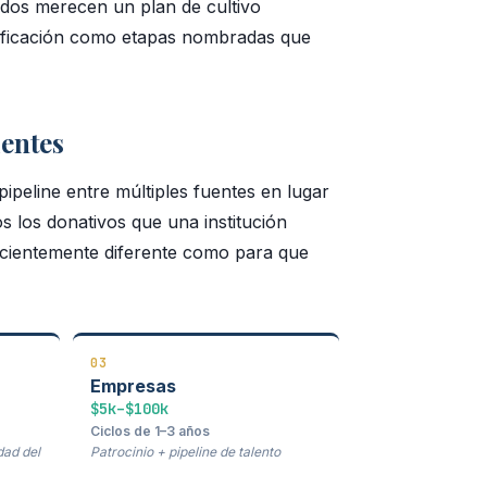
cados merecen un plan de cultivo
 calificación como etapas nombradas que
uentes
pipeline entre múltiples fuentes en lugar
s los donativos que una institución
icientemente diferente como para que
03
Empresas
$5k–$100k
Ciclos de 1–3 años
dad del
Patrocinio + pipeline de talento