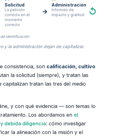
Solicitud
Administración
↺
La petición
Informes de
→
→
correcta en el
impacto y gratitud
momento
correcto
 de identificación
vo y la administración dejan de capitalizar.
te consistencia, son
calificación, cultivo
utan la solicitud (siempre), y tratan las
 capitalizan tratan las tres del medio
peline, y con qué evidencia — son temas lo
tratamiento. Los abordamos en
el
y debida diligencia
: cómo investigar
car la alineación con la misión y el