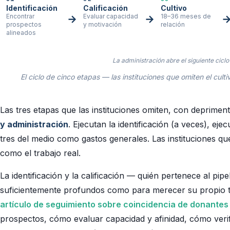
Identificación
Calificación
Cultivo
Encontrar
Evaluar capacidad
18–36 meses de
→
→
prospectos
y motivación
relación
alineados
La administración abre el siguiente ciclo
El ciclo de cinco etapas — las instituciones que omiten el culti
Las tres etapas que las instituciones omiten, con deprimen
y administración
. Ejecutan la identificación (a veces), ejec
tres del medio como gastos generales. Las instituciones que
como el trabajo real.
La identificación y la calificación — quién pertenece al pi
suficientemente profundos como para merecer su propio 
artículo de seguimiento sobre coincidencia de donantes 
prospectos, cómo evaluar capacidad y afinidad, cómo verifi