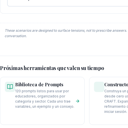
These scenarios are designed to surface tensions, not to prescribe answers. 
conversation.
Próximas herramientas que valen su tiempo
Biblioteca de Prompts
Construct
120 prompts listos para usar por
Construya un 
educadores, organizados por
desde cero u
→
categoría y sector. Cada uno trae
CRAFT. Expans
variables, un ejemplo y un consejo.
refinamiento c
iniciar sesión.