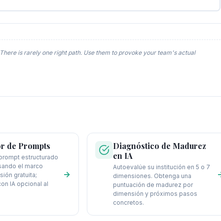
There is rarely one right path. Use them to provoke your team's actual
or de Prompts
Diagnóstico de Madurez
en IA
prompt estructurado
sando el marco
Autoevalúe su institución en 5 o 7
→
ión gratuita;
dimensiones. Obtenga una
on IA opcional al
puntuación de madurez por
dimensión y próximos pasos
concretos.