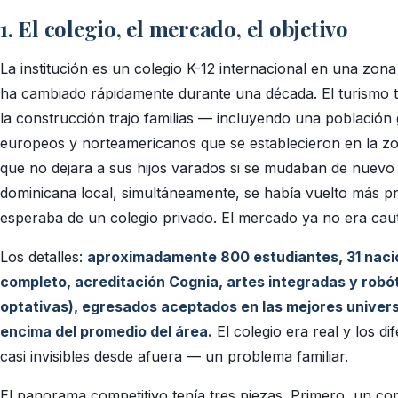
1. El colegio, el mercado, el objetivo
La institución es un colegio K-12 internacional en una zon
ha cambiado rápidamente durante una década. El turismo tra
la construcción trajo familias — incluyendo una población 
europeos y norteamericanos que se establecieron en la z
que no dejara a sus hijos varados si se mudaban de nuevo 
dominicana local, simultáneamente, se había vuelto más p
esperaba de un colegio privado. El mercado ya no era caut
Los detalles:
aproximadamente 800 estudiantes, 31 nacio
completo, acreditación Cognia, artes integradas y robót
optativas), egresados aceptados en las mejores univer
encima del promedio del área.
El colegio era real y los d
casi invisibles desde afuera — un problema familiar.
El panorama competitivo tenía tres piezas. Primero, un co