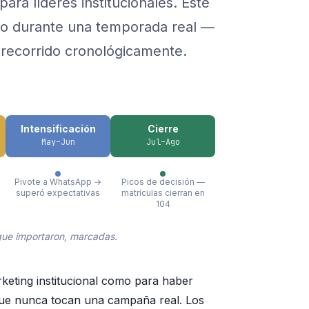
ra líderes institucionales. Este
co durante una temporada real —
, recorrido cronológicamente.
Intensificación
Cierre
May–Jun
Jul–Ago
Pivote a WhatsApp →
Picos de decisión —
superó expectativas
matrículas cierran en
104
que importaron, marcadas.
rketing institucional como para haber
 que nunca tocan una campaña real. Los